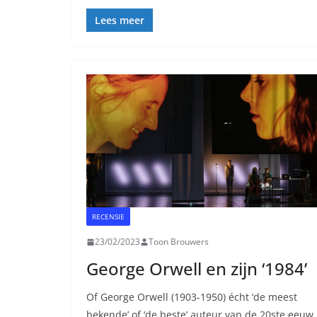
Lees meer
RECENSIE
23/02/2023
Toon Brouwers
George Orwell en zijn ‘1984’
Of George Orwell (1903-1950) écht ‘de meest
bekende’ of ‘de beste’ auteur van de 20ste eeuw