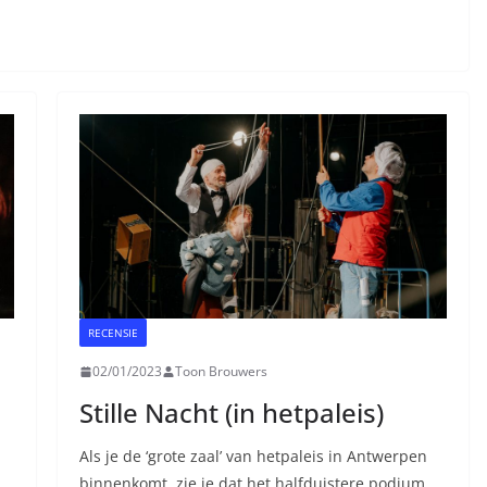
RECENSIE
02/01/2023
Toon Brouwers
Stille Nacht (in hetpaleis)
Als je de ‘grote zaal’ van hetpaleis in Antwerpen
binnenkomt, zie je dat het halfduistere podium