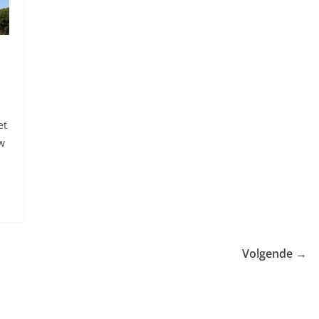
et
uw
Volgende →