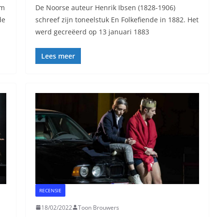
om
De Noorse auteur Henrik Ibsen (1828-1906)
de
schreef zijn toneelstuk En Folkefiende in 1882. Het
werd gecreëerd op 13 januari 1883
Lees meer
RECENSIE
18/02/2022
Toon Brouwers