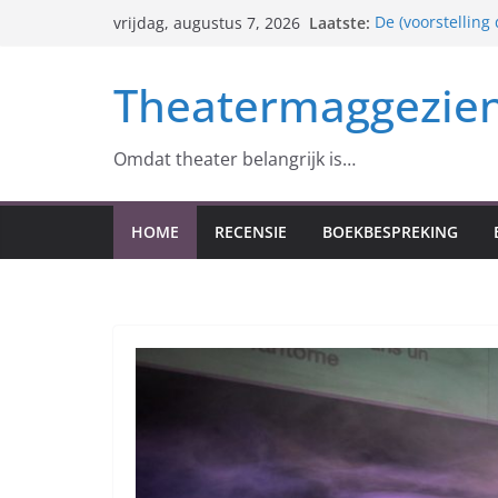
Ga
Laatste:
De (voorstelling
vrijdag, augustus 7, 2026
naar
nog over is)
Der Freischütz 
de
Theatermaggezie
identiteit
inhoud
Anton Tsjechov e
Roger Arteel – 1
Monopolis (excès
Omdat theater belangrijk is…
HOME
RECENSIE
BOEKBESPREKING