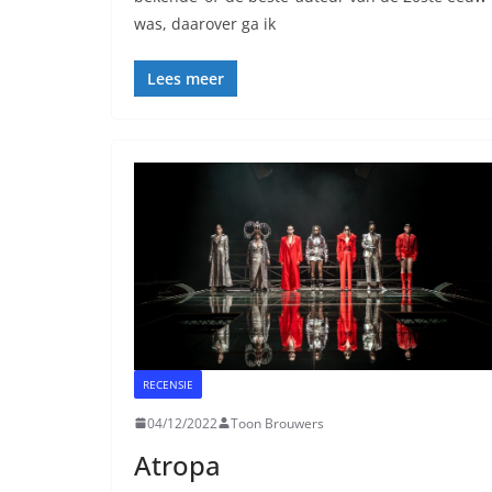
was, daarover ga ik
Lees meer
RECENSIE
04/12/2022
Toon Brouwers
Atropa