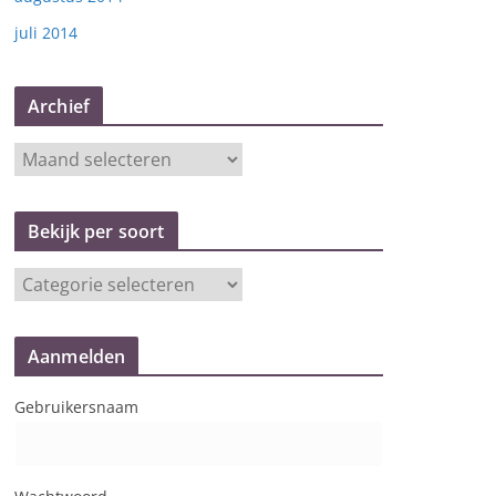
juli 2014
Archief
A
r
c
Bekijk per soort
h
i
B
e
e
f
k
Aanmelden
i
j
Gebruikersnaam
k
p
e