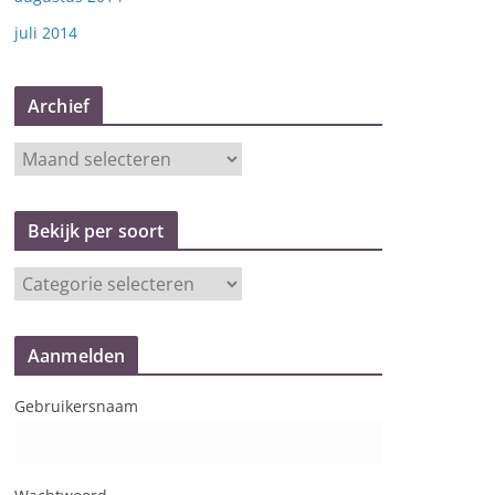
juli 2014
Archief
A
r
c
Bekijk per soort
h
i
B
e
e
f
k
Aanmelden
i
j
Gebruikersnaam
k
p
e