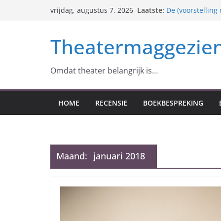
Ga
Laatste:
De (voorstelling
vrijdag, augustus 7, 2026
naar
nog over is)
Der Freischütz 
de
Theatermaggezie
identiteit
inhoud
Anton Tsjechov e
Roger Arteel – 1
Monopolis (excès
Omdat theater belangrijk is…
HOME
RECENSIE
BOEKBESPREKING
Maand:
januari 2018