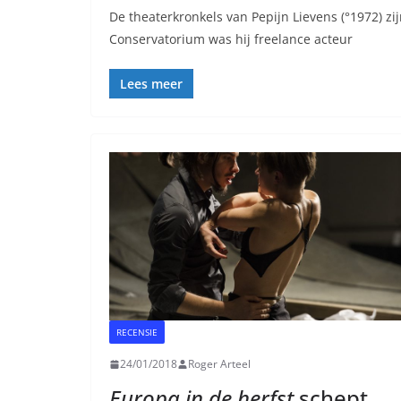
De theaterkronkels van Pepijn Lievens (°1972) zi
Conservatorium was hij freelance acteur
Lees meer
RECENSIE
24/01/2018
Roger Arteel
Europa in de herfst
schept