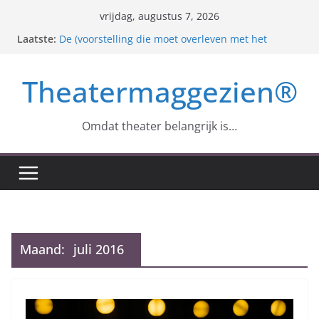
Ga
vrijdag, augustus 7, 2026
naar
Laatste:
De (voorstelling die moet overleven met het
de
allerbeste dat nog over is)
Der Freischütz – Samen eenzaam op zoek naar
inhoud
Theatermaggezien®
een identiteit
Anton Tsjechov en zijn ‘Meeuw’
Roger Arteel – 1935 – 2024
Monopolis (excès, abuz et maléfices) : Zuidpool en
Omdat theater belangrijk is…
‘Dè Stad’
Maand:
juli 2016