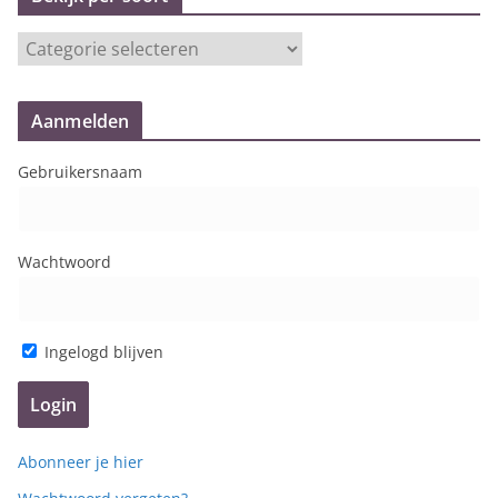
h
i
B
e
e
f
k
Aanmelden
i
j
Gebruikersnaam
k
p
e
Wachtwoord
r
s
o
o
Ingelogd blijven
r
t
Abonneer je hier