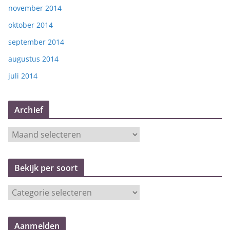
november 2014
oktober 2014
september 2014
augustus 2014
juli 2014
Archief
A
r
c
Bekijk per soort
h
i
B
e
e
f
k
Aanmelden
i