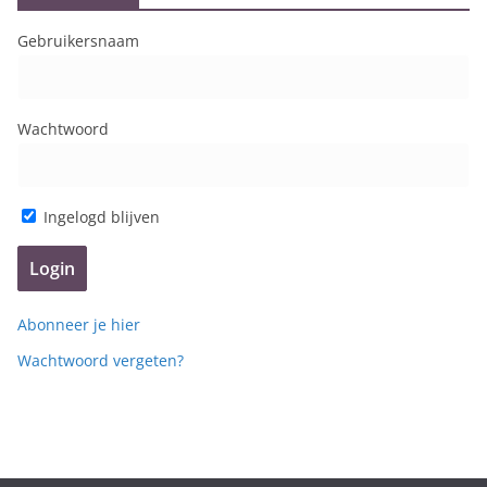
j
Gebruikersnaam
k
p
e
Wachtwoord
r
s
o
o
Ingelogd blijven
r
t
Abonneer je hier
Wachtwoord vergeten?