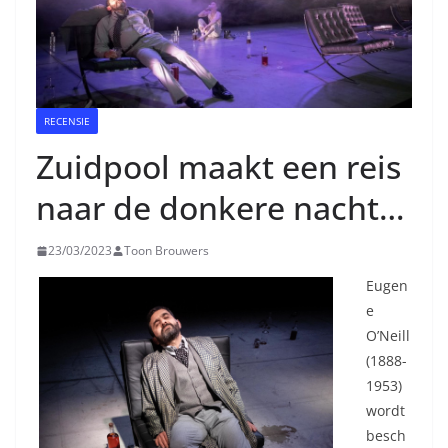
RECENSIE
Zuidpool maakt een reis
naar de donkere nacht…
23/03/2023
Toon Brouwers
Eugen
e
O’Neill
(1888-
1953)
wordt
besch