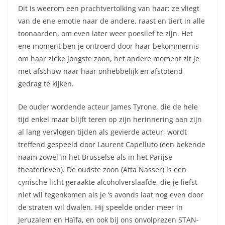
Dit is weerom een prachtvertolking van haar: ze vliegt
van de ene emotie naar de andere, raast en tiert in alle
toonaarden, om even later weer poeslief te zijn. Het
ene moment ben je ontroerd door haar bekommernis
om haar zieke jongste zoon, het andere moment zit je
met afschuw naar haar onhebbelijk en afstotend
gedrag te kijken.
De ouder wordende acteur James Tyrone, die de hele
tijd enkel maar blijft teren op zijn herinnering aan zijn
al lang vervlogen tijden als gevierde acteur, wordt
treffend gespeeld door Laurent Capelluto (een bekende
naam zowel in het Brusselse als in het Parijse
theaterleven). De oudste zoon (Atta Nasser) is een
cynische licht geraakte alcoholverslaafde, die je liefst
niet wil tegenkomen als je ‘s avonds laat nog even door
de straten wil dwalen. Hij speelde onder meer in
Jeruzalem en Haïfa, en ook bij ons onvolprezen STAN-