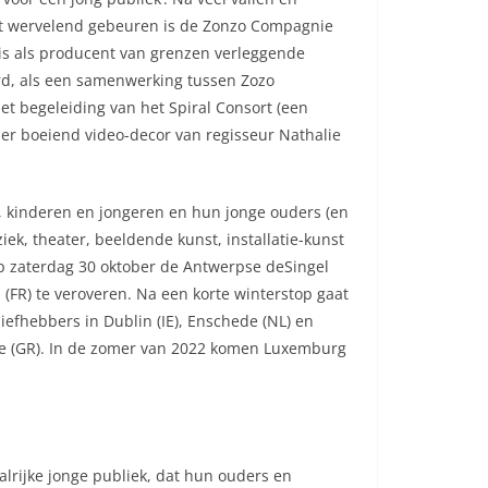
 dit wervelend gebeuren is de Zonzo Compagnie
f is als producent van grenzen verleggende
rd, als een samenwerking tussen Zozo
t begeleiding van het Spiral Consort (een
der boeiend video-decor van regisseur Nathalie
rs, kinderen en jongeren en hun jonge ouders (en
ek, theater, beeldende kunst, installatie-kunst
 op zaterdag 30 oktober de Antwerpse deSingel
 (FR) te veroveren. Na een korte winterstop gaat
liefhebbers in Dublin (IE), Enschede (NL) en
ene (GR). In de zomer van 2022 komen Luxemburg
lrijke jonge publiek, dat hun ouders en