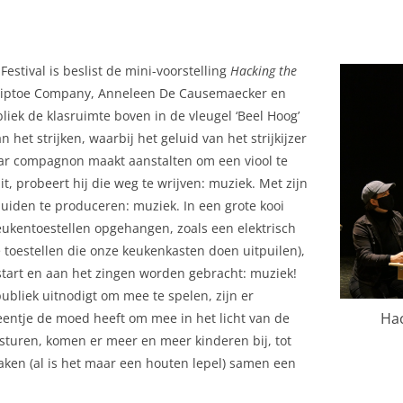
stival is beslist de mini-voorstelling
Hacking the
Tiptoe Company, Anneleen De Causemaecker en
liek de klasruimte boven in de vleugel ‘Beel Hoog’
het strijken, waarbij het geluid van het strijkijzer
 Haar compagnon maakt aanstalten om een viool te
it, probeert hij die weg te wrijven: muziek. Met zijn
eluiden te produceren: muziek. In een grote kooi
keukentoestellen opgehangen, zoals een elektrisch
toestellen die onze keukenkasten doen uitpuilen),
tart en aan het zingen worden gebracht: muziek!
ubliek uitnodigt om mee te spelen, zijn er
Hac
eentje de moed heeft om mee in het licht van de
turen, komen er meer en meer kinderen bij, tot
maken (al is het maar een houten lepel) samen een