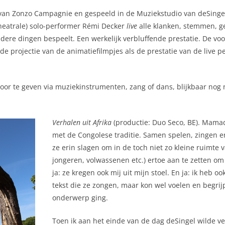
e van Zonzo Campagnie en gespeeld in de Muziekstudio van deSinge
heatrale) solo-performer Rémi Decker
live
alle klanken, stemmen, ge
ndere dingen bespeelt. Een werkelijk verbluffende prestatie. De vo
e projectie van de animatiefilmpjes als de prestatie van de live p
or te geven via muziekinstrumenten, zang of dans, blijkbaar nog 
Verhalen uit Afrika
(productie: Duo Seco, BE). Mamad
met de Congolese traditie. Samen spelen, zingen 
ze erin slagen om in de toch niet zo kleine ruimte 
jongeren, volwassenen etc.) ertoe aan te zetten om
ja: ze kregen ook mij uit mijn stoel. En ja: ik heb 
tekst die ze zongen, maar kon wel voelen en begr
onderwerp ging.
Toen ik aan het einde van de dag deSingel wilde ver