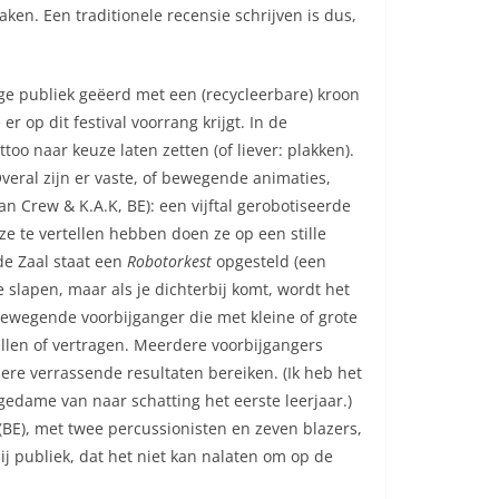
n. Een traditionele recensie schrijven is dus,
ge publiek geëerd met een (recycleerbare) kroon
r op dit festival voorrang krijgt. In de
oo naar keuze laten zetten (of liever: plakken).
eral zijn er vaste, of bewegende animaties,
n Crew & K.A.K, BE): een vijftal gerobotiseerde
t ze te vertellen hebben doen ze op een stille
e Zaal staat een
Robotorkest
opgesteld (een
te slapen, maar als je dichterbij komt, wordt het
ewegende voorbijganger die met kleine of grote
llen of vertragen. Meerdere voorbijgangers
e verrassende resultaten bereiken. (Ik heb het
edame van naar schatting het eerste leerjaar.)
(BE), met twee percussionisten en zeven blazers,
 publiek, dat het niet kan nalaten om op de