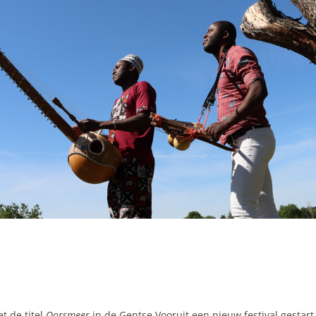
t de titel
Oorsmeer
in de Gentse Vooruit een nieuw festival gestart 