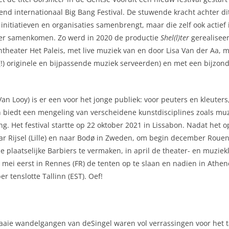
rend internationaal Big Bang Festival. De stuwende kracht achter
e initiatieven en organisaties samenbrengt, maar die zelf ook actie
ter samenkomen. Zo werd in 2020 de productie
Shel(l)ter
gerealisee
eater Het Paleis, met live muziek van en door Lisa Van der Aa, me
(!) originele en bijpassende muziek serveerden) en met een bijzon
r Van Looy) is er een voor het jonge publiek: voor peuters en kleute
n biedt een mengeling van verscheidene kunstdisciplines zoals muzi
ng. Het festival startte op 22 oktober 2021 in Lissabon. Nadat het
aar Rijsel (Lille) en naar Bodø in Zweden, om begin december Rouen
e plaatselijke Barbiers te vermaken, in april de theater- en muziek
d mei eerst in Rennes (FR) de tenten op te slaan en nadien in Ath
 tenslotte Tallinn (EST). Oef!
aie wandelgangen van deSingel waren vol verrassingen voor het ta