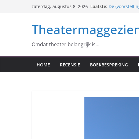
Ga
Laatste:
De (voorstelli
zaterdag, augustus 8, 2026
naar
nog over is)
Der Freischüt
de
Theatermaggezie
identiteit
inhoud
Anton Tsjechov
Roger Arteel –
Monopolis (exc
Omdat theater belangrijk is…
HOME
RECENSIE
BOEKBESPREKING