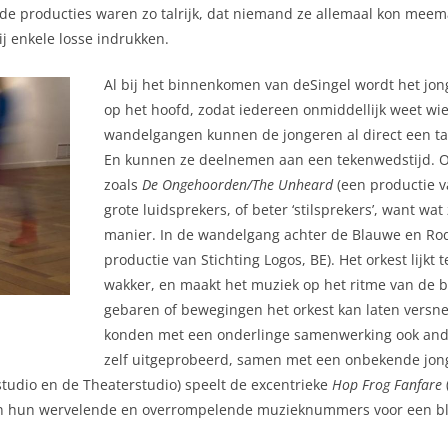
 producties waren zo talrijk, dat niemand ze allemaal kon meemake
ij enkele losse indrukken.
Al bij het binnenkomen van deSingel wordt het jon
op het hoofd, zodat iedereen onmiddellijk weet wie e
wandelgangen kunnen de jongeren al direct een tatt
En kunnen ze deelnemen aan een tekenwedstijd. Ov
zoals
De Ongehoorden/The Unheard
(een productie va
grote luidsprekers, of beter ‘stilsprekers’, want wa
manier. In de wandelgang achter de Blauwe en Rod
productie van Stichting Logos, BE). Het orkest lijkt 
wakker, en maakt het muziek op het ritme van de b
gebaren of bewegingen het orkest kan laten versne
konden met een onderlinge samenwerking ook ander
zelf uitgeprobeerd, samen met een onbekende jong
studio en de Theaterstudio) speelt de excentrieke
Hop Frog Fanfare
n in hun wervelende en overrompelende muzieknummers voor een blij