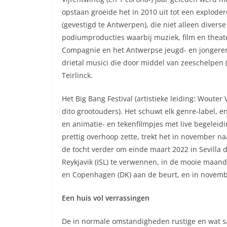
opstaan groeide het in 2010 uit tot een explode
(gevestigd te Antwerpen), die niet alleen divers
podiumproducties waarbij muziek, film en thea
Compagnie en het Antwerpse jeugd- en jongerenth
drietal musici die door middel van zeeschelpen 
Teirlinck.
Het Big Bang Festival (artistieke leiding: Woute
dito grootouders). Het schuwt elk genre-label, e
en animatie- en tekenfilmpjes met live begeleidi
prettig overhoop zette, trekt het in november n
de tocht verder om einde maart 2022 in Sevilla d
Reykjavik (ISL) te verwennen, in de mooie maan
en Copenhagen (DK) aan de beurt, en in november
Een huis vol verrassingen
De in normale omstandigheden rustige en wat sa