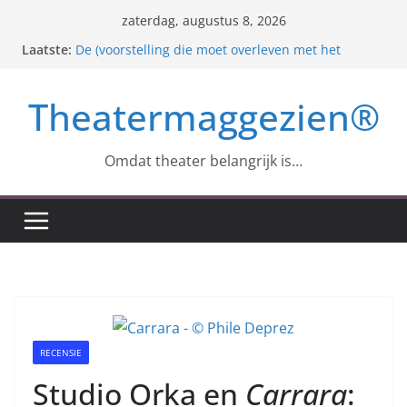
Ga
zaterdag, augustus 8, 2026
naar
Laatste:
De (voorstelling die moet overleven met het
de
allerbeste dat nog over is)
Der Freischütz – Samen eenzaam op zoek naar
inhoud
Theatermaggezien®
een identiteit
Anton Tsjechov en zijn ‘Meeuw’
Roger Arteel – 1935 – 2024
Monopolis (excès, abuz et maléfices) : Zuidpool en
Omdat theater belangrijk is…
‘Dè Stad’
RECENSIE
Studio Orka en
Carrara
: