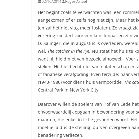
02/10/2014
Roger Arteel
Het begint zoals te verwachten was: een rommeli
aangekomen of er zelfs nog niet zijn. Maar het
(en zal het niet vlug meer loslaten). Ze vraagt zi
verering koestert voor een kunstenaar en zijn w
D. Salinger, die in augustus is overleden, werel
wel,
The catcher in the rye.
Nu staat het huis te k
want hij hield niet van bezoek, alhoewel… Voor z
steken. Hij hield echt niet van nalatenschap en
of fanatieke verafgoding. Even terzijde: naar v
(1940-1980) voor diens huis vermoordde,
The cat
Central Park in New York City.
Daarover willen de spelers van Hof van Eede he
onvoorwaardelijk opgaan in bewondering voor s
maar op, die enkel in fictie gevonden wordt. Het
moet je, aldus de stelling, durven overgeven aa
benadering verliezen.