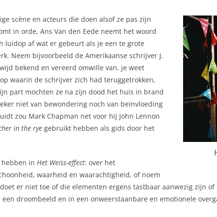
ge scène en acteurs die doen alsof ze pas zijn
 komt in orde, Ans Van den Eede neemt het woord
ch luidop af wat er gebeurt als je een te grote
erk. Neem bijvoorbeeld de Amerikaanse schrijver J.
dwijd bekend en vereerd omwille van, je weet
oop waarin de schrijver zich had teruggetrokken,
ijn part mochten ze na zijn dood het huis in brand
 zeker niet van bewondering noch van beïnvloeding
erluidt zou Mark Chapman net voor hij John Lennon
cher in the rye
gebruikt hebben als gids door het
t hebben in
Het Weiss-effect
: over het
choonheid, waarheid en waarachtigheid, of noem
 doet er niet toe of die elementen ergens tastbaar aanwezig zijn of
n een droombeeld en in een onweerstaanbare en emotionele overgav