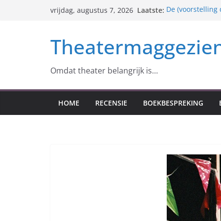
Ga
Laatste:
De (voorstelling
vrijdag, augustus 7, 2026
naar
nog over is)
Der Freischütz 
de
Theatermaggezie
identiteit
inhoud
Anton Tsjechov e
Roger Arteel – 1
Monopolis (excès
Omdat theater belangrijk is…
HOME
RECENSIE
BOEKBESPREKING