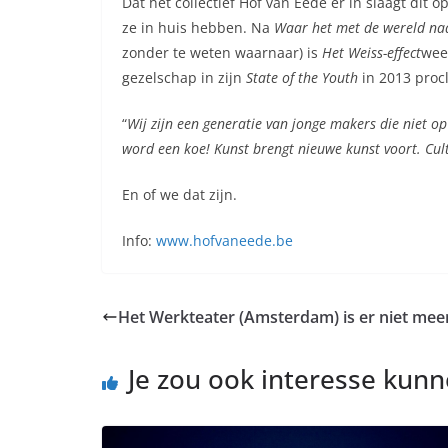
Dat het collectief Hof van Eede er in slaagt dit 
ze in huis hebben. Na
Waar het met de wereld na
zonder te weten waarnaar) is
Het Weiss-effect
wee
gezelschap in zijn
State of the Youth
in 2013 proc
“
Wij zijn een generatie van jonge makers die niet o
word een koe! Kunst brengt nieuwe kunst voort. Cult
En of we dat zijn.
Info:
www.hofvaneede.be
Het Werkteater (Amsterdam) is er niet mee
Je zou ook interesse kun