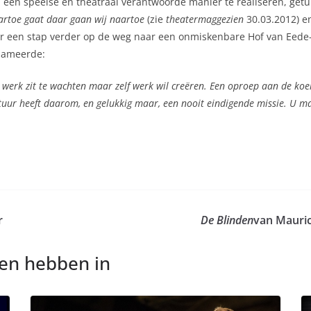
op een speelse en theatraal verantwoorde manier te realiseren, getu
artoe gaat daar gaan wij
naartoe
(zie
theatermaggezien
30.03.2012) e
r een stap verder op de weg naar een onmiskenbare Hof van Eede
lameerde:
p werk zit te wachten maar zelf werk wil creëren. Een oproep aan de koe
uur heeft daarom, en gelukkig maar, een nooit eindigende missie. U mag
r
De Blinden
van Mauric
nen hebben in