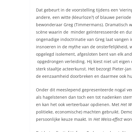
Dat gebeurt in de voorstelling tijdens een ‘vieri
andere, een witte (kleurloze?) of blauwe period
bewonderaar Greg (Timmermans). Dramatisch word
scène waarin de minder geïnteresseerde en dus 
ongenadige indoctrinatie van Greg laat vangen i
insnoeren in de mythe van de onsterfelijkheid, w
opgelegd isolement, afgesloten bent van elk and
opgedrongen verleiding. Hij kiest niet uit eigen
sterk staaltje acteerkunst. Het bezorgt Pieter-Ja
de eenzaamheid doorbreken en daarmee ook hun 
Onder dit meeslepend gepresenteerde nogal vere
als hagelstenen dan toch een tot nadenken stem
en kan het ook verteerbaar opdienen. Met
Het We
politieke, economische) machten gebruikt. Democ
persoonlijke keuze maakt. In
Het Weiss-effect
word