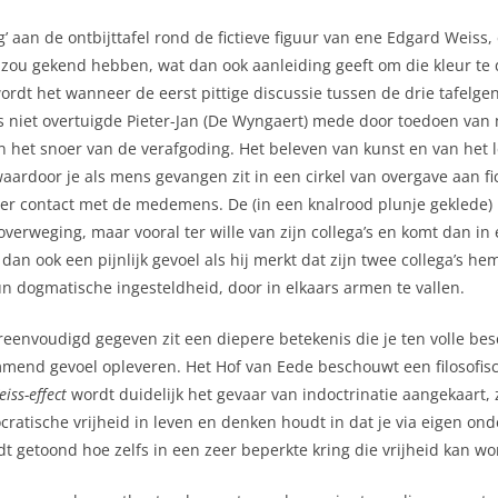
ng’ aan de ontbijttafel rond de fictieve figuur van ene Edgard Weis
e zou gekend hebben, wat dan ook aanleiding geeft om die kleur t
t het wanneer de eerst pittige discussie tussen de drie tafelge
niet overtuigde Pieter-Jan (De Wyngaert) mede door toedoen van 
n het snoer van de verafgoding. Het beleven van kunst en van het 
aardoor je als mens gevangen zit in een cirkel van overgave aan fic
er contact met de medemens. De (in een knalrood plunje geklede) Pi
 overweging, maar vooral ter wille van zijn collega’s en komt dan i
n dan ook een pijnlijk gevoel als hij merkt dat zijn twee collega’s
dogmatische ingesteldheid, door in elkaars armen te vallen.
envoudigd gegeven zit een diepere betekenis die je ten volle be
mend gevoel opleveren. Het Hof van Eede beschouwt een filosofisc
iss-effect
wordt duidelijk het gevaar van indoctrinatie aangekaart, zo
ratische vrijheid in leven en denken houdt in dat je via eigen on
t getoond hoe zelfs in een zeer beperkte kring die vrijheid kan 