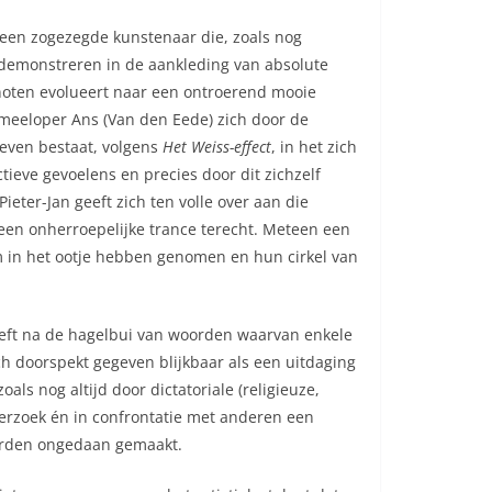
s, een zogezegde kunstenaar die, zoals nog
e demonstreren in de aankleding van absolute
noten evolueert naar een ontroerend mooie
meeloper Ans (Van den Eede) zich door de
leven bestaat, volgens
Het Weiss-effect
, in het zich
tieve gevoelens en precies door dit zichzelf
eter-Jan geeft zich ten volle over aan die
n een onherroepelijke trance terecht. Meteen een
 hem in het ootje hebben genomen en hun cirkel van
seft na de hagelbui van woorden waarvan enkele
h doorspekt gegeven blijkbaar als een uitdaging
als nog altijd door dictatoriale (religieuze,
derzoek én in confrontatie met anderen een
worden ongedaan gemaakt.