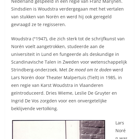
Nederland gespeeld in een regie van Franz Marijnen.
Sindsdien is Woudstra verdergegaan met het vertalen
van stukken van Norén en werd hij ook geregeld
gevraagd ze te regisseren.
Woudstra (°1947), die zich sterk tot de schrijfkunst van
Norén voelt aangetrokken, studeerde aan de
universiteit in Lund en fungeerde als deskundige in
Scandinavische Talen in Zweden voor wetenschappelijk
Strindberg-onderzoek. Met
De moed om te doden
werd
Lars Norén door Theater Malpertuis (Tielt) in 1985, in
een regie van Karst Woudstra in Vlaanderen
geïntroduceerd. Dries Wieme, Leslie De Gruyter en
Ingrid De Vos zorgden voor een onvergetelijke
beklijvende vertolking.
Lars
Noré
n was