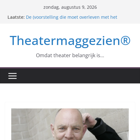
Ga
zondag, augustus 9, 2026
naar
Laatste:
De (voorstelling die moet overleven met het
de
allerbeste dat nog over is)
Der Freischütz – Samen eenzaam op zoek naar
inhoud
Theatermaggezien®
een identiteit
Anton Tsjechov en zijn ‘Meeuw’
Roger Arteel – 1935 – 2024
Monopolis (excès, abuz et maléfices) : Zuidpool en
Omdat theater belangrijk is…
‘Dè Stad’