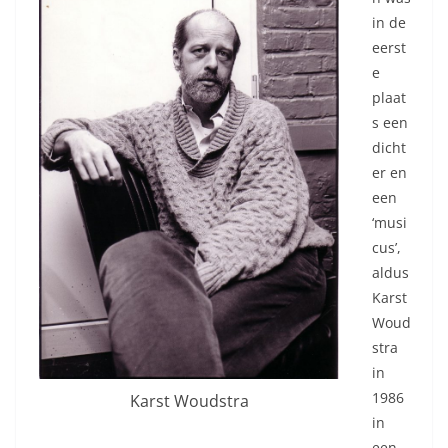
in de
eerst
e
plaat
s een
dicht
er en
een
‘musi
cus’,
aldus
Karst
Woud
stra
in
1986
Karst Woudstra
in
een