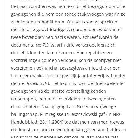
Het jaar voordien was hem een brief bezorgd door drie
gevangenen die hem een toneelstuk vroegen waarin ze
zich konden rehabiliteren. Op basis van gesprekken
met de drie gewelddadige veroordeelden, waarvan er
twee bovendien neo-nazi’s waren, schreef Norén de
documentaire:
7:3,
waarin drie veroordeelden zich
duidelijk konden laten kennen. Hoe repetities en
voorstellingen zouden verlopen, kon de schrijver niet
voorzien en ook Michal Leszczylowski niet, die er een
film over maakte (die hij pas vijf jaar later vrij gaf onder
de titel
Rehearsals
). Het liep mis toen de drie ‘spelende’
gevangenen na de laatste voorstelling konden
ontsnappen, een bank overvielen en twee agenten
doodschoten. Daarop ging Lars Norén in vrijwillige
ballingschap. Filmregisseur Leszczylowski gaf (in NRC-
Handelsblad, 26.11.2004) toe dat men van mening was
dat kunst een andere wending kan geven aan het leven
van sommige mensen en dat ook hij gedurende ‘het