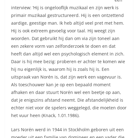
interview: ‘Hij is ongelooflijk muzikaal en zijn werk is
primair muzikaal gestructureerd. Hij is een ontzettend
aardige, geestige man. Ik heb altijd veel pret met hem.
Hij is ook extreem gevoelig voor taal. Hij weegt zijn
woorden. Dat gebruikt hij dan om via zijn toneel aan
een zekere vorm van zelfonderzoek te doen en dat
heeft dan altijd wel een psychologisch element in zich.
Daar is hij mee bezig: proberen er achter te komen wie
hij nu eigenlijk is, waarom hij is zoals hij is. Een
uitspraak van Norén is, dat zijn werk een vagevuur is.
Als toeschouwer kan je op een bepaald moment
afhaken en daar stuurt Norén wel een beetje op aan,
dat je enigszins afstand neemt. Die afstandelijkheid is
echter niet voor de spelers weggelegd, die moeten door
het vuur heen (Knack, 1.01.1986).
Lars Norén werd in 1944 in Stockholm geboren uit een
moeder uit een familie van dominees en een vader die